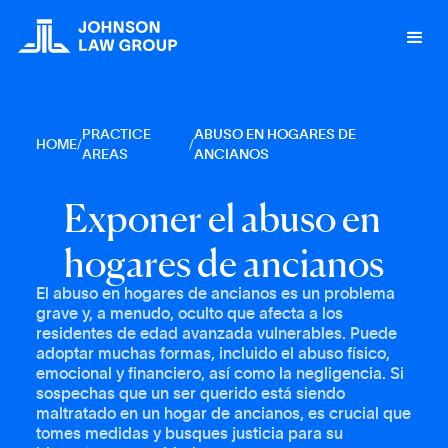
PRACTICE
ABUSO EN HOGARES DE
HOME
/
/
AREAS
ANCIANOS
E
x
p
o
n
e
r
e
l
a
b
u
s
o
e
n
h
o
g
a
r
e
s
d
e
a
n
c
i
a
n
o
s
El abuso en hogares de ancianos es un problema
grave y, a menudo, oculto que afecta a los
residentes de edad avanzada vulnerables. Puede
adoptar muchas formas, incluido el abuso físico,
emocional y financiero, así como la negligencia. Si
sospechas que un ser querido está siendo
maltratado en un hogar de ancianos, es crucial que
tomes medidas y busques justicia para su