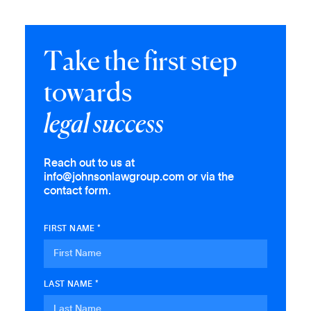
T
a
k
e
t
h
e
f
i
r
s
t
s
t
e
p
t
o
w
a
r
d
s
l
e
g
a
l
s
u
c
c
e
s
s
Reach out to us at
info@johnsonlawgroup.com or via the
contact form.
FIRST NAME *
LAST NAME *