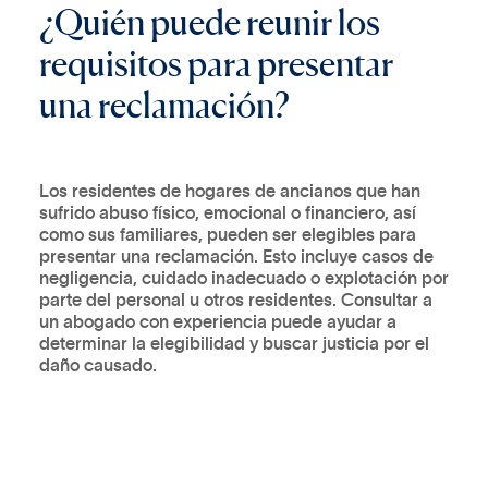
¿
Q
u
i
é
n
p
u
e
d
e
r
e
u
n
i
r
l
o
s
r
e
q
u
i
s
i
t
o
s
p
a
r
a
p
r
e
s
e
n
t
a
r
u
n
a
r
e
c
l
a
m
a
c
i
ó
n
?
Los residentes de hogares de ancianos que han
sufrido abuso físico, emocional o financiero, así
como sus familiares, pueden ser elegibles para
presentar una reclamación. Esto incluye casos de
negligencia, cuidado inadecuado o explotación por
parte del personal u otros residentes. Consultar a
un abogado con experiencia puede ayudar a
determinar la elegibilidad y buscar justicia por el
daño causado.