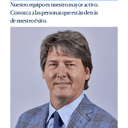
N
u
e
s
t
r
o
e
q
u
i
p
o
e
s
n
u
e
s
t
r
o
m
a
y
o
r
a
c
t
i
v
o
.
C
o
n
o
z
c
a
a
l
a
s
p
e
r
s
o
n
a
s
q
u
e
e
s
t
á
n
d
e
t
r
á
s
d
e
n
u
e
s
t
r
o
é
x
i
t
o
.