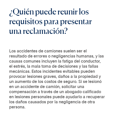
¿
Q
u
i
é
n
p
u
e
d
e
r
e
u
n
i
r
l
o
s
r
e
q
u
i
s
i
t
o
s
p
a
r
a
p
r
e
s
e
n
t
a
r
u
n
a
r
e
c
l
a
m
a
c
i
ó
n
?
Los accidentes de camiones suelen ser el
resultado de errores o negligencias humanas, y las
causas comunes incluyen la fatiga del conductor,
el estrés, la mala toma de decisiones y las fallas
mecánicas. Estos incidentes evitables pueden
provocar lesiones graves, daños a la propiedad y
un aumento de los costos de seguro. Si se lesionó
en un accidente de camión, solicitar una
compensación a través de un abogado calificado
en lesiones personales puede ayudarlo a recuperar
los daños causados por la negligencia de otra
persona.