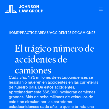
HOME
/
PRACTICE AREAS
/
ACCIDENTES DE CAMIONES
E
l
t
r
á
g
i
c
o
n
ú
m
e
r
o
d
e
a
c
c
i
d
e
n
t
e
s
d
e
c
a
m
i
o
n
e
s
Cada año, 1.75 millones de estadounidenses se
lesionan o mueren en accidentes en las carreteras
de nuestro país. De estos accidentes,
aproximadamente 368,000 involucran camiones
grandes. Más de ocho millones de vehículos de
este tipo circulan por las carreteras
estadounidenses cada año, lo que le brinda una