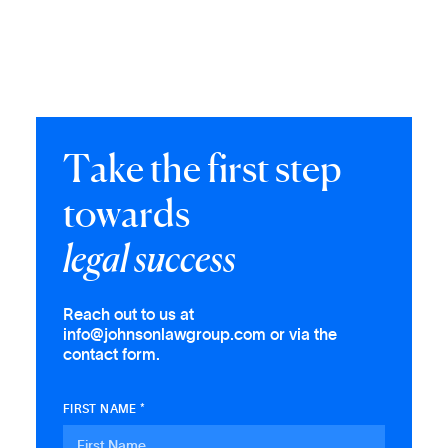
T
a
k
e
t
h
e
f
i
r
s
t
s
t
e
p
t
o
w
a
r
d
s
l
e
g
a
l
s
u
c
c
e
s
s
Reach out to us at
info@johnsonlawgroup.com or via the
contact form.
FIRST NAME *