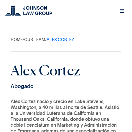
HOME
/
OUR TEAM
/
ALEX CORTEZ
A
l
e
x
C
o
r
t
e
z
A
b
o
g
a
d
o
Alex Cortez nació y creció en Lake Stevens,
Washington, a 40 millas al norte de Seattle. Asistió
a la Universidad Luterana de California en
Thousand Oaks, California, donde obtuvo una
doble licenciatura en Marketing y Administración
de Empresas, además de una especialización en