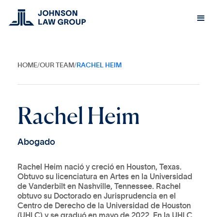
HOME
/
OUR TEAM
/
RACHEL HEIM
R
a
c
h
e
l
H
e
i
m
A
b
o
g
a
d
o
Rachel Heim nació y creció en Houston, Texas.
Obtuvo su licenciatura en Artes en la Universidad
de Vanderbilt en Nashville, Tennessee. Rachel
obtuvo su Doctorado en Jurisprudencia en el
Centro de Derecho de la Universidad de Houston
(UHLC) y se graduó
en mayo de 2022. En la UHLC,