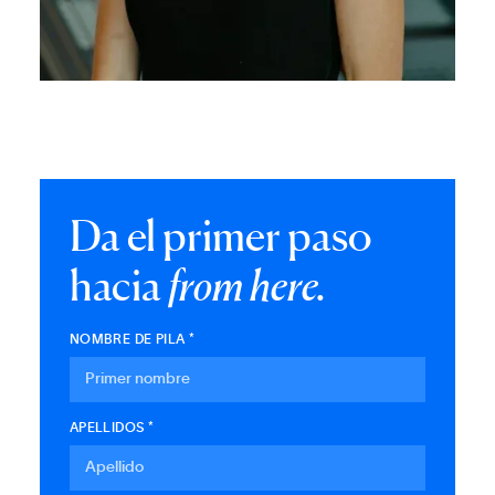
Da el primer paso
hacia
from here.
NOMBRE DE PILA *
APELLIDOS *