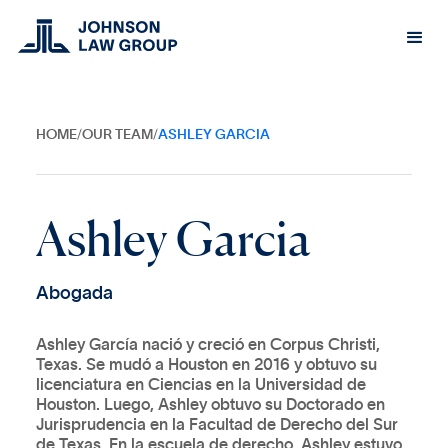
HOME
/
OUR TEAM
/
ASHLEY GARCIA
A
s
h
l
e
y
G
a
r
c
i
a
A
b
o
g
a
d
a
Ashley García nació y creció en Corpus Christi,
Texas. Se mudó a Houston en 2016 y obtuvo su
licenciatura en Ciencias en la Universidad de
Houston. Luego, Ashley obtuvo su Doctorado en
Jurisprudencia en la Facultad de Derecho del Sur
de Texas. En la escuela de derecho, Ashley estuvo